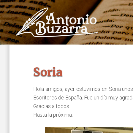
Saltar
Saltar
al
al
contenido
pie
principal
de
página
Soria
Hola amigos, ayer estuvimos en Soria unos
Escritores de España. Fue un día muy agrada
Gracias a todos.
Hasta la próxima.