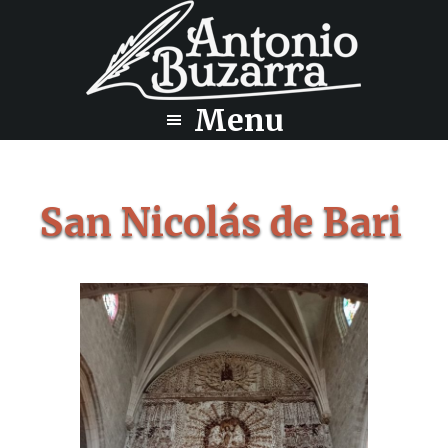
Saltar
Saltar
al
al
contenido
pie
principal
de
Menu
página
San Nicolás de Bari