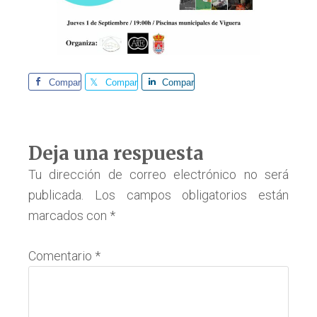
Comparte
Comparte
Comparte
Interacciones
Deja una respuesta
con
Tu dirección de correo electrónico no será
publicada.
Los campos obligatorios están
los
marcados con
*
lectores
Comentario
*