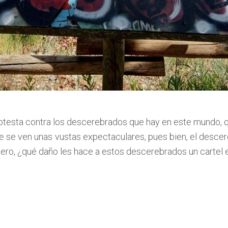
rotesta contra los descerebrados que hay en este mundo, q
que se ven unas vustas expectaculares, pues bien, el desce
. Pero, ¿qué daño les hace a estos descerebrados un cartel 