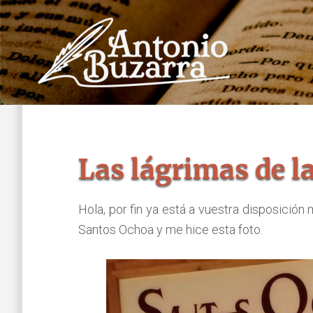
Saltar
Saltar
al
al
contenido
pie
principal
de
página
Las lágrimas de l
Hola, por fin ya está a vuestra disposición 
Santos Ochoa y me hice esta foto.