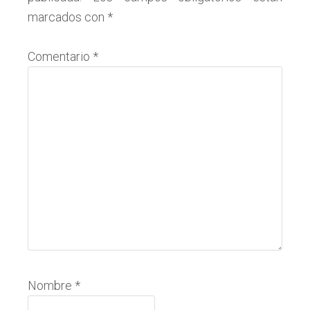
los
marcados con
*
lectores
Comentario
*
Nombre
*