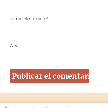
Correo electrónico
*
Web
Footer
De mi pasión: