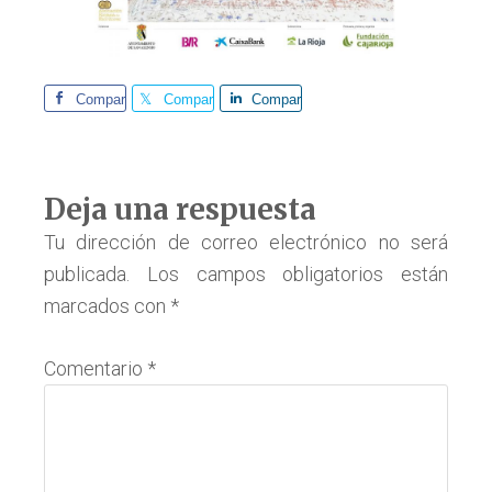
Comparte
Comparte
Comparte
Interacciones
Deja una respuesta
con
Tu dirección de correo electrónico no será
publicada.
Los campos obligatorios están
los
marcados con
*
lectores
Comentario
*