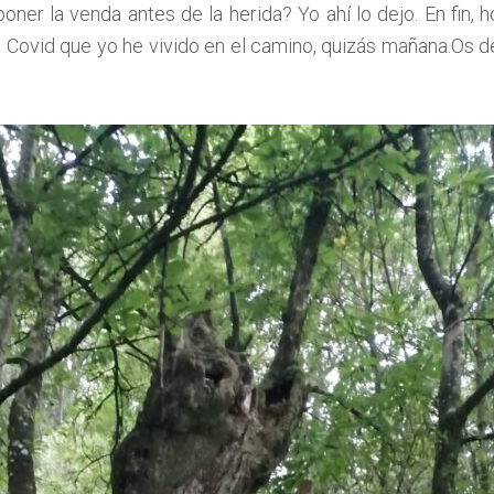
oner la venda antes de la herida? Yo ahí lo dejo. En fin, 
Covid que yo he vivido en el camino, quizás mañana.Os de