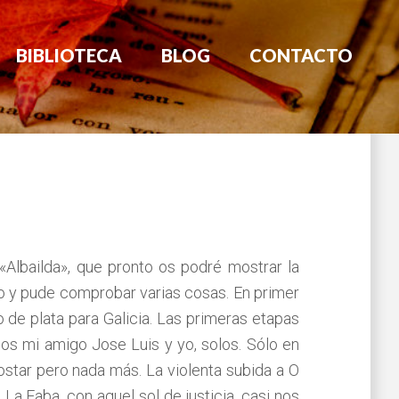
BIBLIOTECA
BLOG
CONTACTO
«Albailda», que pronto os podré mostrar la
o y pude comprobar varias cosas. En primer
 de plata para Galicia. Las primeras etapas
os mi amigo Jose Luis y yo, solos. Sólo en
star pero nada más. La violenta subida a O
a Faba, con aquel sol de justicia, casi nos