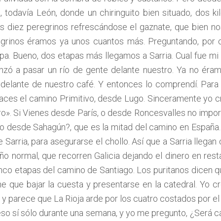
, todavía León, donde un chiringuito bien situado, dos k
ía unos diez peregrinos refrescándose el gaznate, que bien
egrinos éramos ya unos cuantos más. Preguntando, por cu
upa. Bueno, dos etapas más llegamos a Sarria. Cual fue
enzó a pasar un río de gente delante nuestro. Ya no éram
 delante de nuestro café. Y entonces lo comprendí. Para
haces el camino Primitivo, desde Lugo. Sinceramente yo cr
 oro». Si Vienes desde París, o desde Roncesvalles no impor
no desde Sahagún?, que es la mitad del camino en España
Sarria, para asegurarse el chollo. Así que a Sarria llegan
 normal, que recorren Galicia dejando el dinero en restau
inco etapas del camino de Santiago. Los puritanos dicen 
ne que bajar la cuesta y presentarse en la catedral. Yo c
 y parece que La Rioja arde por los cuatro costados por el 
so sí sólo durante una semana, y yo me pregunto, ¿Será c