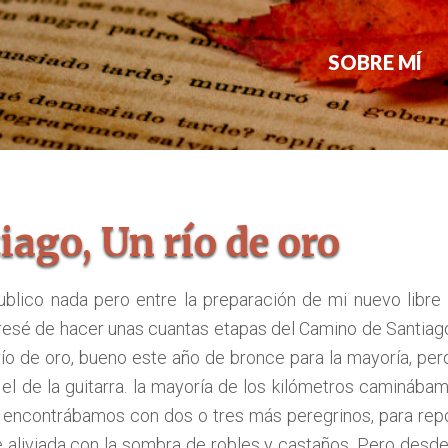
SOBRE MÍ
iago, Un río de oro
lico nada pero entre la preparación de mi nuevo libre 
gresé de hacer unas cuantas etapas del Camino de Santiag
o de oro, bueno este año de bronce para la mayoría, pero
l de la guitarra. la mayoría de los kilómetros caminábam
s encontrábamos con dos o tres más peregrinos, para repo
 aliviada con la sombra de robles y castaños. Pero desde L