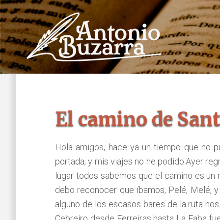
Saltar
Saltar
al
al
contenido
pie
principal
de
página
El camino de Sant
Hola amigos, hace ya un tiempo que no pub
portada, y mis viajes no he podido.Ayer re
lugar todos sabemos que el camino es un rí
debo reconocer que íbamos, Pelé, Melé, y e
alguno de los escasos bares de la ruta no
Cebreiro desde Ferreiras hasta La Faba fue