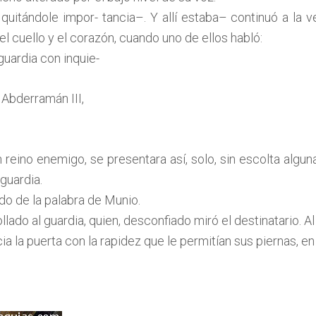
itándole impor- tancia–. Y allí estaba– continuó a la v
l cuello y el corazón, cuando uno de ellos habló:
guardia con inquie-
 Abderramán III,
 reino enemigo, se presentara así, solo, sin escolta algun
 guardia.
 de la palabra de Munio.
lado al guardia, quien, desconfiado miró el destinatario. A
ia la puerta con la rapidez que le permitían sus piernas, en