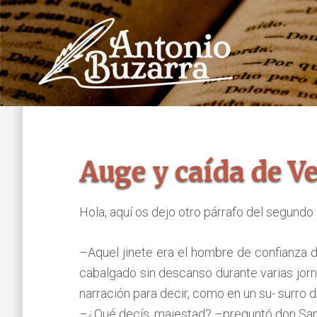
Saltar
Saltar
al
al
contenido
pie
principal
de
página
Auge y caída de Ve
Hola, aquí os dejo otro párrafo del segundo 
–Aquel jinete era el hombre de confianza d
cabalgado sin descanso durante varias jorn
narración para decir, como en un su- surro 
–¿Qué decís, majestad? –preguntó don Sanch