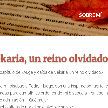
SOBRE MÍ
karia, un reino olvidado
capítulo de «Auge y caída de Vekaria, un reino olvidado»
e mi bisabuela Toda, –luego, con una inspiración fuerte, 
adas para cumplir las órdenes de mi bisabuela –en ese in
de admiración–: ¡Qué mujer!
o alterado por el bajo nivel de su voz.