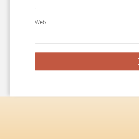
Web
Footer