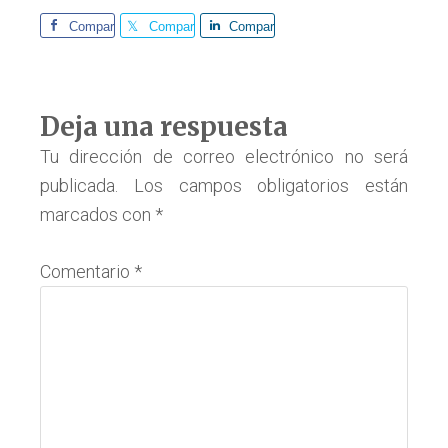
Comparte
Comparte
Comparte
Interacciones
Deja una respuesta
con
Tu dirección de correo electrónico no será
publicada.
Los campos obligatorios están
los
marcados con
*
lectores
Comentario
*