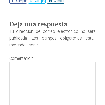
Comparte
Comparte
Comparte
Interacciones
Deja una respuesta
con
Tu dirección de correo electrónico no será
publicada.
Los campos obligatorios están
los
marcados con
*
lectores
Comentario
*